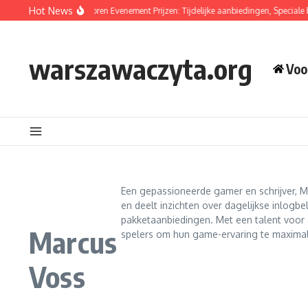
Skip to content
Hot News
l Kombat Mobile Toren Evenement Prijzen: Tijdelijke aanbiedingen, Speciale belon
warszawaczyta.org
Voo
Een gepassioneerde gamer en schrijver, M
en deelt inzichten over dagelijkse inlogb
pakketaanbiedingen. Met een talent voor st
Marcus
spelers om hun game-ervaring te maximal
Voss