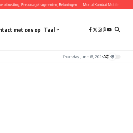
trusting, Personagefragmenten, Beloningen
Mortal Kombat Mobile Dagelijkse In
tact met ons op
Taal
Thursday, June 18, 2026