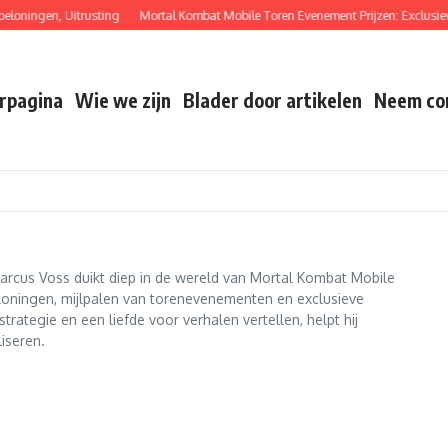
ingen, Uitrusting
Mortal Kombat Mobile Toren Evenement Prijzen: Exclusieve ui
rpagina
Wie we zijn
Blader door artikelen
Neem con
arcus Voss duikt diep in de wereld van Mortal Kombat Mobile
eloningen, mijlpalen van torenevenementen en exclusieve
rategie en een liefde voor verhalen vertellen, helpt hij
iseren.