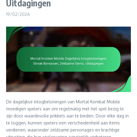
Uitdagingen
19/02/2026
De dagelijkse inlogbeloningen van Mortal Kombat Mobile
moedigen spelers aan om regelmatig met het spel bezig te
zijn door waardevolle prikkels aan te bieden. Door elke dag in
te loggen, kunnen spelers een verscheidenheid aan items
verdienen, waaronder zeldzame personages en krachtige
uitrusting, die hun spelervaring aanzienlijk verbeteren.