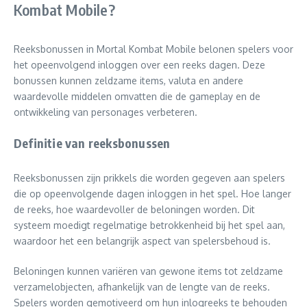
Kombat Mobile?
Reeksbonussen in Mortal Kombat Mobile belonen spelers voor
het opeenvolgend inloggen over een reeks dagen. Deze
bonussen kunnen zeldzame items, valuta en andere
waardevolle middelen omvatten die de gameplay en de
ontwikkeling van personages verbeteren.
Definitie van reeksbonussen
Reeksbonussen zijn prikkels die worden gegeven aan spelers
die op opeenvolgende dagen inloggen in het spel. Hoe langer
de reeks, hoe waardevoller de beloningen worden. Dit
systeem moedigt regelmatige betrokkenheid bij het spel aan,
waardoor het een belangrijk aspect van spelersbehoud is.
Beloningen kunnen variëren van gewone items tot zeldzame
verzamelobjecten, afhankelijk van de lengte van de reeks.
Spelers worden gemotiveerd om hun inlogreeks te behouden