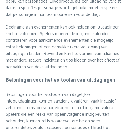
gebruiken personages. Bijvoorbeeld, als een uitdaging vereist
dat een specifiek personage wordt gebruikt, moeten spelers
dat personage in hun team opnemen voor de dag.
Deelname aan evenementen kan ook helpen om uitdagingen
snel te voltooien. Spelers moeten de in-game kalender
controleren voor aankomende evenementen die mogelijk
extra beloningen of een gemakkelijkere voltooiing van
uitdagingen bieden. Bovendien kan het vormen van allianties
met andere spelers inzichten en tips bieden over het effectief
aanpakken van deze uitdagingen.
Beloningen voor het voltooien van uitdagingen
Beloningen voor het voltooien van dagelijkse
inloguitdagingen kunnen aanzienlijk variëren, vaak inclusief
zeldzame items, personagefragmenten of in-game valuta.
Spelers die een reeks van opeenvolgende inlogbeurten
behouden, kunnen zelfs waardevollere beloningen
ontgrendelen, zoals exclusieve personages of krachtige