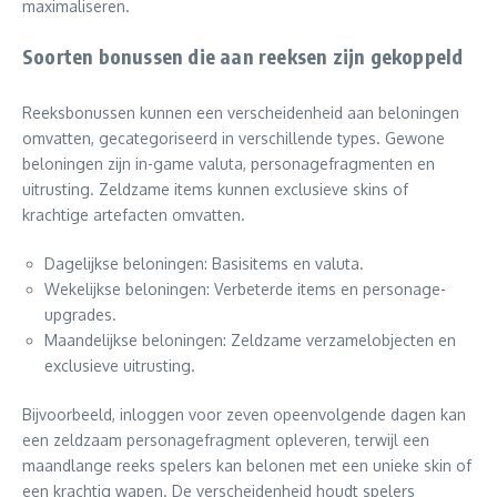
maximaliseren.
Soorten bonussen die aan reeksen zijn gekoppeld
Reeksbonussen kunnen een verscheidenheid aan beloningen
omvatten, gecategoriseerd in verschillende types. Gewone
beloningen zijn in-game valuta, personagefragmenten en
uitrusting. Zeldzame items kunnen exclusieve skins of
krachtige artefacten omvatten.
Dagelijkse beloningen: Basisitems en valuta.
Wekelijkse beloningen: Verbeterde items en personage-
upgrades.
Maandelijkse beloningen: Zeldzame verzamelobjecten en
exclusieve uitrusting.
Bijvoorbeeld, inloggen voor zeven opeenvolgende dagen kan
een zeldzaam personagefragment opleveren, terwijl een
maandlange reeks spelers kan belonen met een unieke skin of
een krachtig wapen. De verscheidenheid houdt spelers