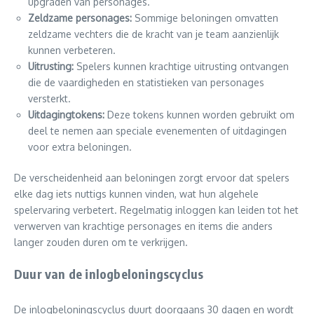
upgraden van personages.
Zeldzame personages:
Sommige beloningen omvatten
zeldzame vechters die de kracht van je team aanzienlijk
kunnen verbeteren.
Uitrusting:
Spelers kunnen krachtige uitrusting ontvangen
die de vaardigheden en statistieken van personages
versterkt.
Uitdagingtokens:
Deze tokens kunnen worden gebruikt om
deel te nemen aan speciale evenementen of uitdagingen
voor extra beloningen.
De verscheidenheid aan beloningen zorgt ervoor dat spelers
elke dag iets nuttigs kunnen vinden, wat hun algehele
spelervaring verbetert. Regelmatig inloggen kan leiden tot het
verwerven van krachtige personages en items die anders
langer zouden duren om te verkrijgen.
Duur van de inlogbeloningscyclus
De inlogbeloningscyclus duurt doorgaans 30 dagen en wordt