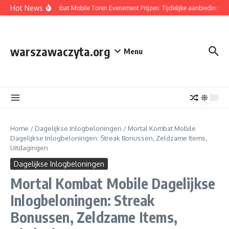
Skip to content
Hot News
Mortal Kombat Mobile Toren Evenement Prijzen: Tijdelijke aanbiedingen, Sp
warszawaczyta.org
Menu
Home
/
Dagelijkse Inlogbeloningen
/
Mortal Kombat Mobile
Dagelijkse Inlogbeloningen: Streak Bonussen, Zeldzame Items,
Uitdagingen
Dagelijkse Inlogbeloningen
Mortal Kombat Mobile Dagelijkse
Inlogbeloningen: Streak
Bonussen, Zeldzame Items,