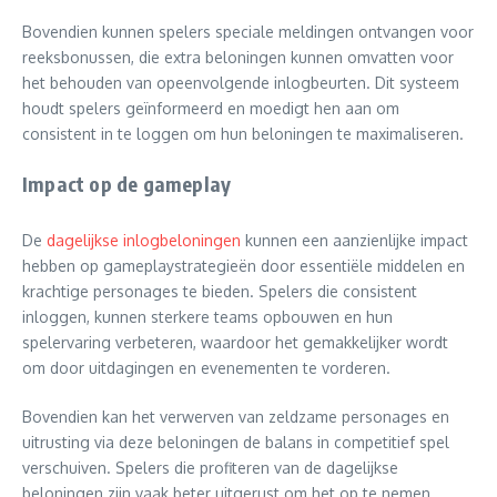
Bovendien kunnen spelers speciale meldingen ontvangen voor
reeksbonussen, die extra beloningen kunnen omvatten voor
het behouden van opeenvolgende inlogbeurten. Dit systeem
houdt spelers geïnformeerd en moedigt hen aan om
consistent in te loggen om hun beloningen te maximaliseren.
Impact op de gameplay
De
dagelijkse inlogbeloningen
kunnen een aanzienlijke impact
hebben op gameplaystrategieën door essentiële middelen en
krachtige personages te bieden. Spelers die consistent
inloggen, kunnen sterkere teams opbouwen en hun
spelervaring verbeteren, waardoor het gemakkelijker wordt
om door uitdagingen en evenementen te vorderen.
Bovendien kan het verwerven van zeldzame personages en
uitrusting via deze beloningen de balans in competitief spel
verschuiven. Spelers die profiteren van de dagelijkse
beloningen zijn vaak beter uitgerust om het op te nemen