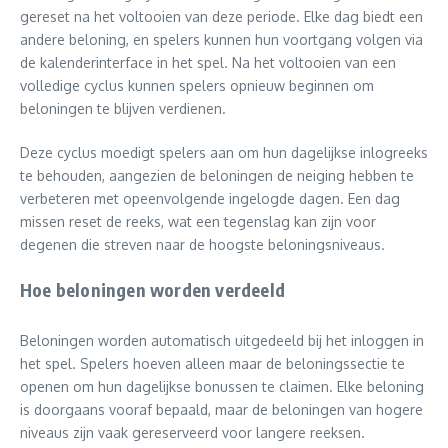
gereset na het voltooien van deze periode. Elke dag biedt een
andere beloning, en spelers kunnen hun voortgang volgen via
de kalenderinterface in het spel. Na het voltooien van een
volledige cyclus kunnen spelers opnieuw beginnen om
beloningen te blijven verdienen.
Deze cyclus moedigt spelers aan om hun dagelijkse inlogreeks
te behouden, aangezien de beloningen de neiging hebben te
verbeteren met opeenvolgende ingelogde dagen. Een dag
missen reset de reeks, wat een tegenslag kan zijn voor
degenen die streven naar de hoogste beloningsniveaus.
Hoe beloningen worden verdeeld
Beloningen worden automatisch uitgedeeld bij het inloggen in
het spel. Spelers hoeven alleen maar de beloningssectie te
openen om hun dagelijkse bonussen te claimen. Elke beloning
is doorgaans vooraf bepaald, maar de beloningen van hogere
niveaus zijn vaak gereserveerd voor langere reeksen.