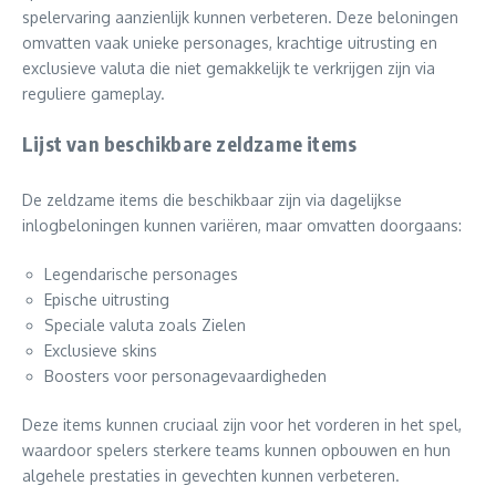
spelervaring aanzienlijk kunnen verbeteren. Deze beloningen
omvatten vaak unieke personages, krachtige uitrusting en
exclusieve valuta die niet gemakkelijk te verkrijgen zijn via
reguliere gameplay.
Lijst van beschikbare zeldzame items
De zeldzame items die beschikbaar zijn via dagelijkse
inlogbeloningen kunnen variëren, maar omvatten doorgaans:
Legendarische personages
Epische uitrusting
Speciale valuta zoals Zielen
Exclusieve skins
Boosters voor personagevaardigheden
Deze items kunnen cruciaal zijn voor het vorderen in het spel,
waardoor spelers sterkere teams kunnen opbouwen en hun
algehele prestaties in gevechten kunnen verbeteren.