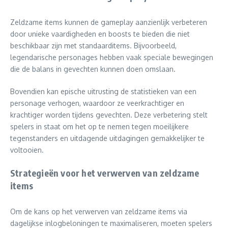
Zeldzame items kunnen de gameplay aanzienlijk verbeteren
door unieke vaardigheden en boosts te bieden die niet
beschikbaar zijn met standaarditems. Bijvoorbeeld,
legendarische personages hebben vaak speciale bewegingen
die de balans in gevechten kunnen doen omslaan.
Bovendien kan epische uitrusting de statistieken van een
personage verhogen, waardoor ze veerkrachtiger en
krachtiger worden tijdens gevechten. Deze verbetering stelt
spelers in staat om het op te nemen tegen moeilijkere
tegenstanders en uitdagende uitdagingen gemakkelijker te
voltooien.
Strategieën voor het verwerven van zeldzame
items
Om de kans op het verwerven van zeldzame items via
dagelijkse inlogbeloningen te maximaliseren, moeten spelers