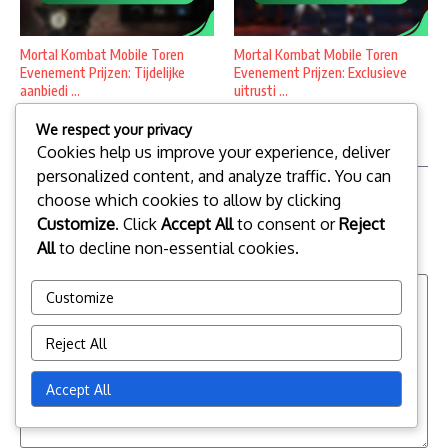
Mortal Kombat Mobile Toren
Mortal Kombat Mobile Toren
Evenement Prijzen: Tijdelijke
Evenement Prijzen: Exclusieve
aanbiedi ...
uitrusti ...
10/03/2026
09/03/2026
We respect your privacy
Cookies help us improve your experience, deliver
personalized content, and analyze traffic. You can
choose which cookies to allow by clicking
Leave a Reply
Customize
. Click
Accept All
to consent or
Reject
Your email address will not be published.
Required fields are
All
to decline non-essential cookies.
marked
*
Customize
Reject All
Accept All