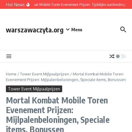
Skip to content
Hot News
Mortal Kombat Mobile Toren Evenement Prijzen: Tijdelijke aanbiedingen, Spe
warszawaczyta.org
Menu
Home
/
Tower Event Mijlpaalprijzen
/
Mortal Kombat Mobile Toren
Evenement Prijzen: Mijlpalenbeloningen, Speciale items, Bonussen
Tower Event Mijlpaalprijzen
Mortal Kombat Mobile Toren
Evenement Prijzen:
Mijlpalenbeloningen, Speciale
items, Bonussen